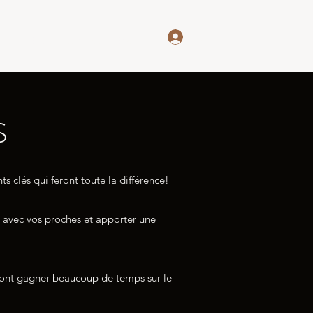
Se connecter
rver
Entreprise/Ecole
Blog
S
s clés qui feront toute la différence!
 avec vos proches et apporter une
i font gagner beaucoup de temps sur le