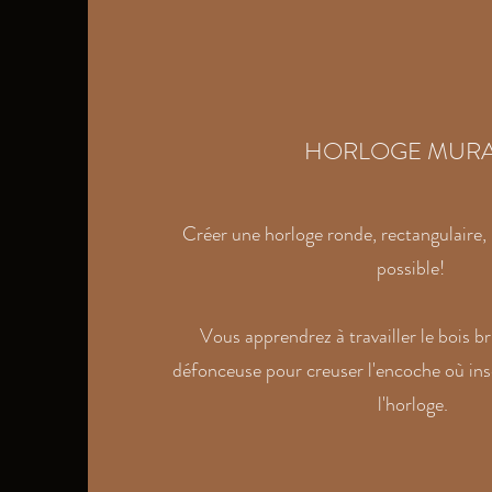
HORLOGE MURA
Créer une horloge ronde, rectangulaire, 
possible!
Vous apprendrez à travailler le bois bru
défonceuse pour creuser l'encoche où in
l'horloge.