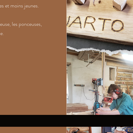
es et moins jeunes.
teuse, les ponceuses,
e.