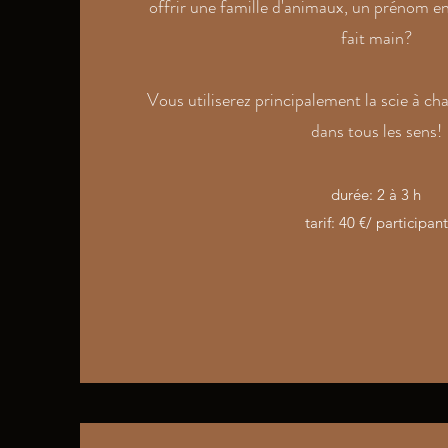
offrir une famille d'animaux, un prénom en
fait main?
Vous utiliserez principalement la scie à c
dans tous les sens!
durée: 2 à 3 h
tarif: 40 €/ participant