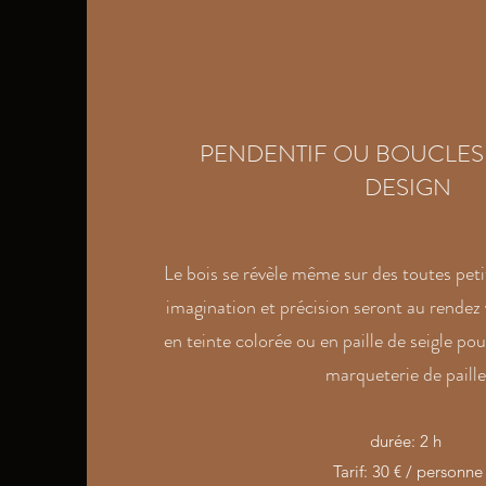
PENDENTIF OU BOUCLES 
DESIGN
Le bois se révèle même sur des toutes peti
imagination et précision seront au rendez 
en teinte colorée ou en paille de seigle pour
marqueterie de paille
durée: 2 h
Tarif: 30 € / personne