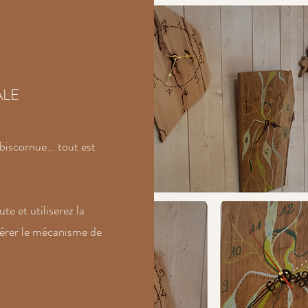
LE
biscornue... tout est
te et utiliserez la
sérer le mécanisme de