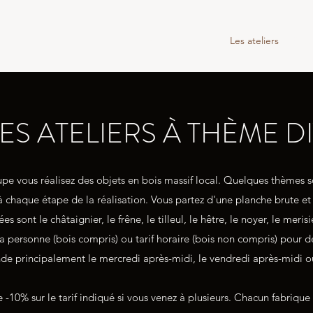
Accueil
vidéo
Les ateliers
Rése
ES ATELIERS À THÈME D
upe vous réalisez des objets en bois massif local. Quelques thèmes 
 chaque étape de la réalisation. Vous partez d'une planche brute et l
 sont le châtaignier, le frêne, le tilleul, le hêtre, le noyer, le merisi
à la personne (bois compris) ou tarif horaire (bois non compris) pour
e principalement le mercredi après-midi, le vendredi après-midi 
e -10% sur le tarif indiqué si vous venez à plusieurs. Chacun fabrique