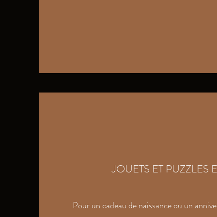
JOUETS ET PUZZLES 
Pour un cadeau de naissance ou un annive