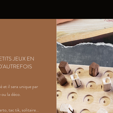
TITS JEUX EN
D'AUTREFOIS
 et il sera unique par
e ou la déco.
to, tac tik, solitaire...