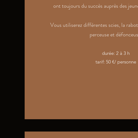
ont toujours du succès auprès des jeun
Vous utiliserez différentes scies, la rabo
perceuse et défonceus
durée: 2 à 3 h
tarif: 50 €/ personne