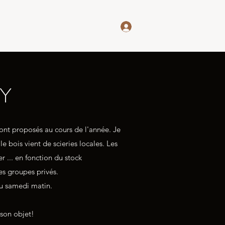
Se connecter
rver
Entreprise/Ecole
Blog
IY
sont proposés au cours de l'année. Je
e bois vient de scieries locales. Les
er ... en fonction du stock
 des groupes privés.
ou samedi matin.
 son objet!