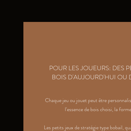
POUR LES JOUEURS: DES PE
BOIS D'AUJOURD'HUI OU 
Chaque jeu ou jouet peut être personnalisé
l'essence de bois choisi, la form
Les petits jeux de stratégie type bobail, quar