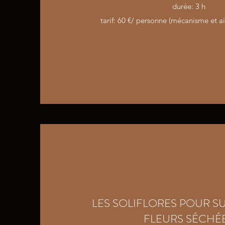
durée: 3 h
tarif: 60 €/ personne (mécanisme et ai
LES SOLIFLORES POUR S
FLEURS SÉCHÉ