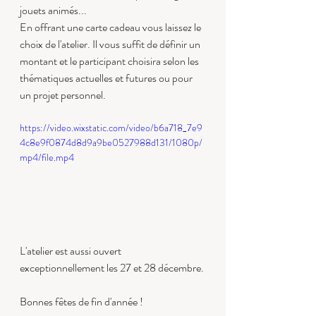
jouets animés...
En offrant une carte cadeau vous laissez le 
choix de l'atelier. Il vous suffit de définir un 
montant et le participant choisira selon les 
thématiques actuelles et futures ou pour 
un projet personnel.
https://video.wixstatic.com/video/b6a718_7e9
4c8e9f0874d8d9a9be0527988d131/1080p/
mp4/file.mp4
L'atelier est aussi ouvert 
exceptionnellement les 27 et 28 décembre.
Bonnes fêtes de fin d'année !